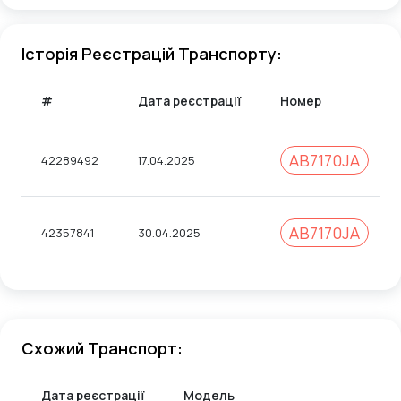
Історія Реєстрацій Транспорту:
#
Дата реєстрації
Номер
АВ7170JА
42289492
17.04.2025
АВ7170JА
42357841
30.04.2025
Схожий Транспорт:
Дата реєстрації
Модель
Т