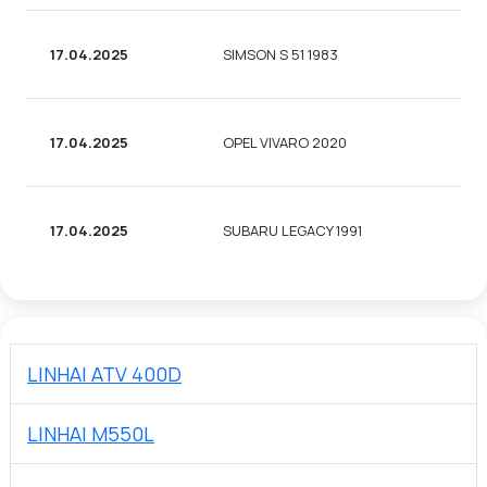
17.04.2025
SIMSON S 51 1983
М
17.04.2025
OPEL VIVARO 2020
Ф
17.04.2025
SUBARU LEGACY 1991
С
LINHAI ATV 400D
LINHAI M550L