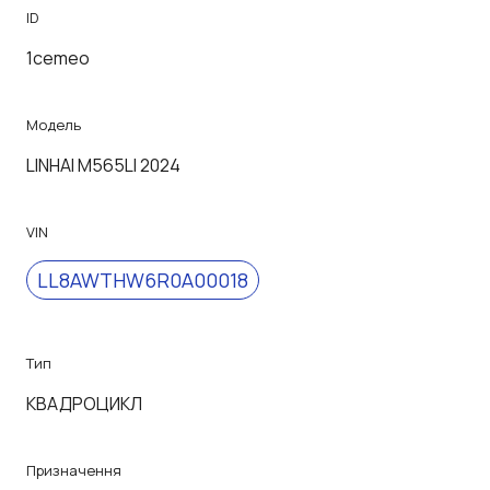
ID
1cemeo
Модель
LINHAI M565LI 2024
VIN
LL8AWTHW6R0A00018
Тип
КВАДРОЦИКЛ
Призначення