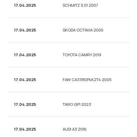
17.04.2025
SCHMITZ S 01 2007
ВА
17.04.2025
SKODA OCTAVIA 2000
УН
17.04.2025
TOYOTA CAMRY 2019
С
17.04.2025
FAW CA3380P4K2T4 2005
ВА
17.04.2025
TARO GP1 2023
М
17.04.2025
AUDI A3 2016
С