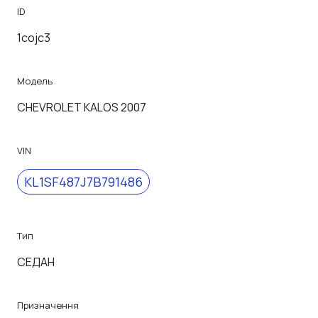
ID
1cojc3
Модель
CHEVROLET KALOS 2007
VIN
KL1SF487J7B791486
Тип
СЕДАН
Призначення