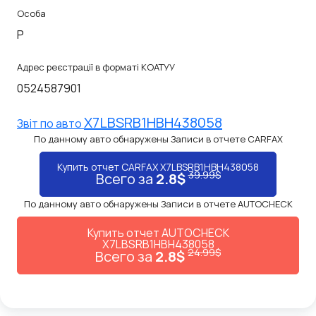
Особа
P
Адрес реєстрації в форматі КОАТУУ
0524587901
X7LBSRB1HBH438058
Звiт по авто
По данному авто обнаружены Записи в отчете CARFAX
Купить отчет CARFAX X7LBSRB1HBH438058
39.99$
Всего за
2.8$
По данному авто обнаружены Записи в отчете AUTOCHECK
Купить отчет AUTOCHECK
X7LBSRB1HBH438058
24.99$
Всего за
2.8$