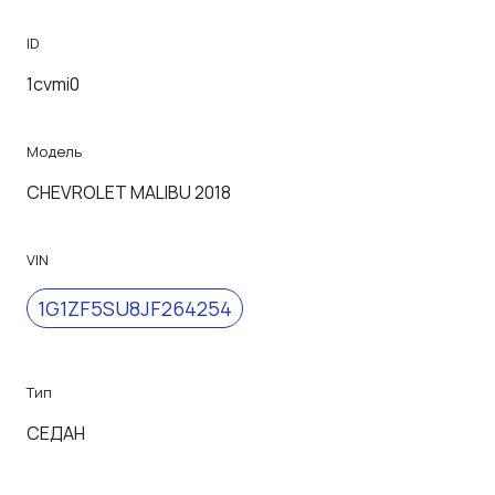
ID
1cvmi0
Модель
CHEVROLET MALIBU 2018
VIN
1G1ZF5SU8JF264254
Тип
СЕДАН