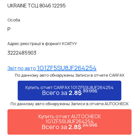
UKRAINE ТСЦ 8046 12295
Особа
P
Адрес реєстрації в форматі КОАТУУ
3222485903
1G1ZF5SU8JF264254
Звiт по авто
По данному авто обнаружены Записи в отчете CARFAX
Купить отчет CARFAX 1G1ZF5SU8JF264254
39.99$
Всего за
2.8$
По данному авто обнаружены Записи в отчете AUTOCHECK
Купить отчет AUTOCHECK
1G1ZF5SU8JF264254
24.99$
Всего за
2.8$