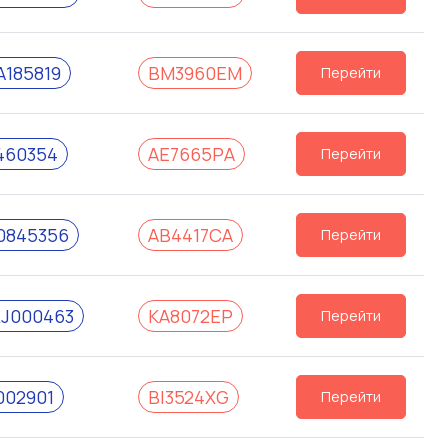
185819
ВМ3960ЕМ
Перейти
460354
АЕ7665РА
Перейти
0845356
АВ4417СА
Перейти
J000463
КА8072ЕР
Перейти
002901
ВІ3524ХG
Перейти