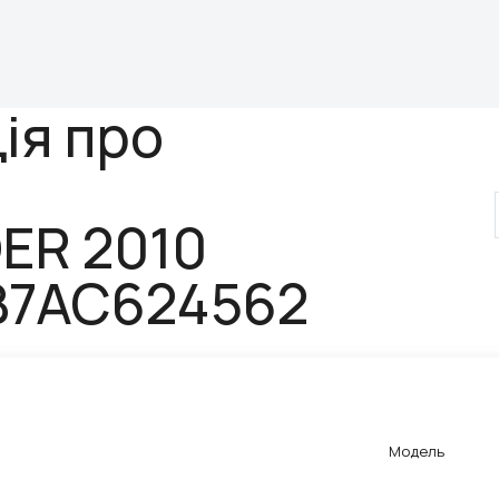
ія про
ER 2010
B7AC624562
Модель