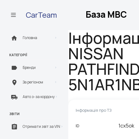
База МВС
CarTeam
Інформац
Головна
NISSAN
КАТЕГОРІЇ
PATHFIND
Бренди
5N1AR1N
За регіоном
Авто з-за кордону
Інформація про ТЗ
ЗВІТИ
1cx5ok
ID
Отримати звіт за VIN