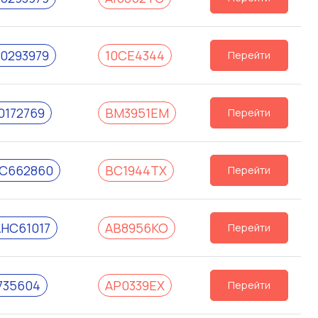
0293979
10СЕ4344
Перейти
172769
ВМ3951ЕМ
Перейти
C662860
ВС1944ТХ
Перейти
HC61017
АВ8956КО
Перейти
735604
АР0339ЕХ
Перейти