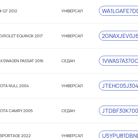
WA1LGAFE7D
I Q7 2012
УНІВЕРСАЛ
2GNAXJEV0J6
VROLET EQUINOX 2017
УНІВЕРСАЛ
1VWAS7A37G
KSWAGEN PASSAT 2016
СЕДАН
JTEHC05J304
OTA NULL 2004
УНІВЕРСАЛ
JTDBF30K700
OTA CAMRY 2005
СЕДАН
U5YPU81DBN
 SPORTAGE 2022
УНІВЕРСАЛ