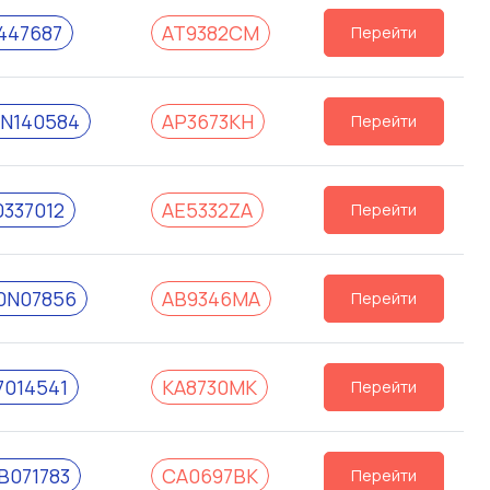
447687
АТ9382СМ
Перейти
N140584
АР3673КН
Перейти
337012
АЕ5332ZА
Перейти
0N07856
АВ9346МА
Перейти
014541
КА8730МК
Перейти
B071783
СА0697ВК
Перейти