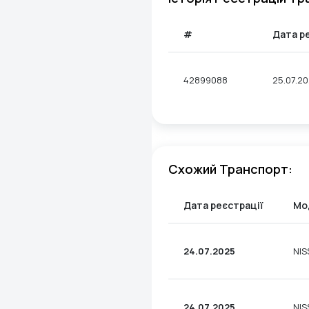
#
Дата р
42899088
25.07.2
Схожий Транспорт:
Дата реєстрації
Мо
24.07.2025
NIS
24.07.2025
NIS