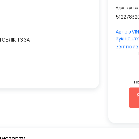
Адрес реєст
51227832
Авто з VI
аукціонах
ОБЛІК ТЗ ЗА
Звiт по а
По
анспорту: