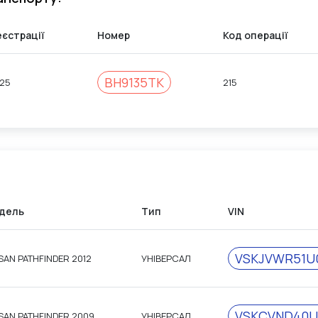
еєстрації
Номер
Код операції
ВН9135ТК
025
215
дель
Тип
VIN
VSKJVWR51U
SAN PATHFINDER 2012
УНІВЕРСАЛ
VSKCVND40U
SAN PATHFINDER 2009
УНІВЕРСАЛ