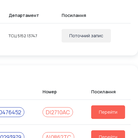
Департамент
Посилання
Поточний запис
ТСЦ 5152 13747
Номер
Посилання
0476452
DІ2710АС
Перейти
0293979
АІ0862ТС
Перейти