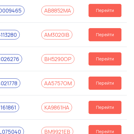
D009465
АВ8852МА
Перейти
113280
АМ3020ІВ
Перейти
C026276
ВН5290ОР
Перейти
021778
АА5757ОМ
Перейти
161861
КА9861НА
Перейти
L075040
ВМ9921ЕВ
Перейти