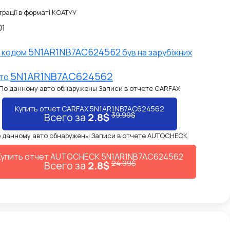
рації в форматі КОАТУУ
01
5N1AR1NB7AC624562
N кодом
був на зарубіжних
5N1AR1NB7AC624562
вто
По данному авто обнаружены Записи в отчете CARFAX
Купить отчет CARFAX 5N1AR1NB7AC624562
39.99$
Всего за
2.8$
 данному авто обнаружены Записи в отчете AUTOCHECK
Купить отчет AUTOCHECK 5N1AR1NB7AC624562
24.99$
Всего за
2.8$