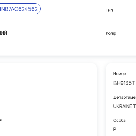
1NB7AC624562
Тип
НИЙ
Колір
Номер
ВН9135Т
Департаме
UKRAINE Т
са
Особа
P