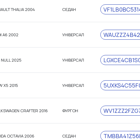
VF1LB0BC531
AULT THALIA 2004
СЕДАН
WAUZZZ4B42
I A6 2002
УНІВЕРСАЛ
LGXCE4CB1S0
 NULL 2025
УНІВЕРСАЛ
5UXKS4C55F
 X5 2015
УНІВЕРСАЛ
WV1ZZZ2FZG7
KSWAGEN CRAFTER 2016
ФУРГОН
TMBBA41Z56
DA OCTAVIA 2006
СЕДАН