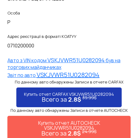
Особа
P
Адрес реєстрації в форматі КОАТУУ
0710200000
VSKJVWR51U0282094
Авто з VIN кодом
був на
торгових майданчиках
VSKJVWR51U0282094
Звiт по авто
По данному авто обнаружены Записи в отчете CARFAX
Купить отчет CARFAX VSKJVWR51U0282094
39.99$
Всего за
2.8$
По данному авто обнаружены Записи в отчете AUTOCHECK
Купить отчет AUTOCHECK
VSKJVWR51U0282094
24.99$
Всего за
2.8$