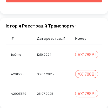
Історія Реєстрацій Транспорту:
#
Дата реєстрації
Номер
AX1788BI
be0mq
12.10.2024
АХ1788ВІ
42016355
03.03.2025
АХ1788ВІ
42903379
25.07.2025