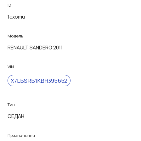
ID
1cxomu
Модель
RENAULT SANDERO 2011
VIN
X7LBSRB1KBH395652
Тип
СЕДАН
Призначення