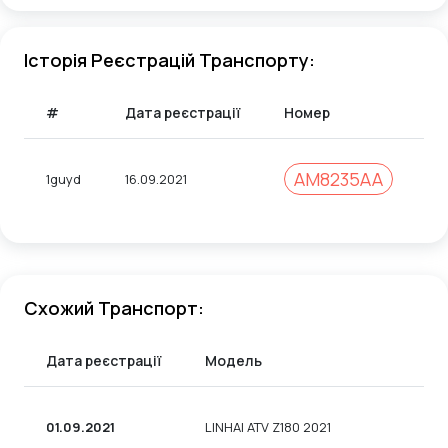
Історія Реєстрацій Транспорту:
#
Дата реєстрації
Номер
К
AM8235AA
1guyd
16.09.2021
1
Схожий Транспорт:
Дата реєстрації
Модель
01.09.2021
LINHAI ATV Z180 2021