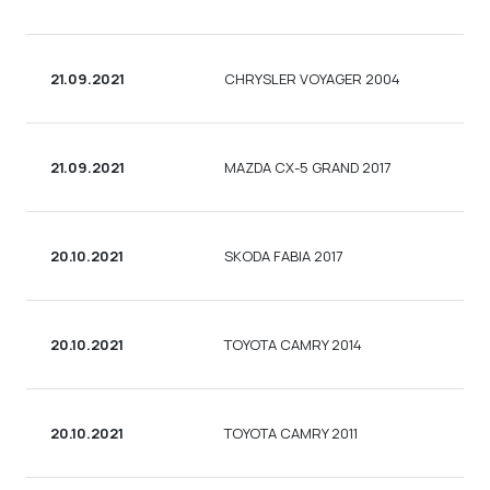
21.09.2021
CHRYSLER VOYAGER 2004
УН
21.09.2021
MAZDA CX-5 GRAND 2017
УН
20.10.2021
SKODA FABIA 2017
УН
20.10.2021
TOYOTA CAMRY 2014
СЕ
20.10.2021
TOYOTA CAMRY 2011
СЕ