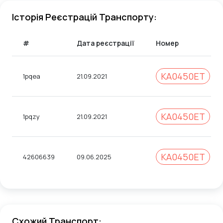
Історія Реєстрацій Транспорту:
#
Дата реєстрації
Номер
KA0450ET
1pqea
21.09.2021
KA0450ET
1pqzy
21.09.2021
КА0450ЕТ
42606639
09.06.2025
Схожий Транспорт: