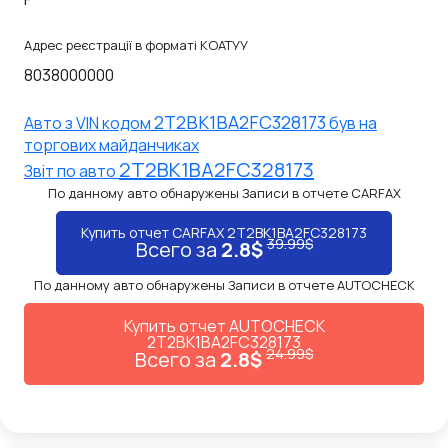
Адрес реєстрації в форматі КОАТУУ
8038000000
2T2BK1BA2FC328173
Авто з VIN кодом
був на
торгових майданчиках
2T2BK1BA2FC328173
Звiт по авто
По данному авто обнаружены Записи в отчете CARFAX
Купить отчет CARFAX 2T2BK1BA2FC328173
39.99$
Всего за
2.8$
По данному авто обнаружены Записи в отчете AUTOCHECK
Купить отчет AUTOCHECK
2T2BK1BA2FC328173
24.99$
Всего за
2.8$