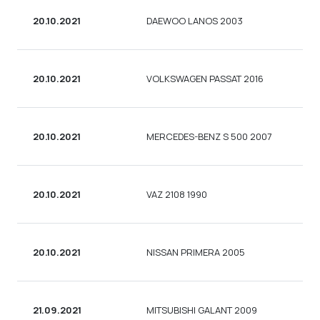
20.10.2021
DAEWOO LANOS 2003
СЕ
20.10.2021
VOLKSWAGEN PASSAT 2016
СЕ
20.10.2021
MERCEDES-BENZ S 500 2007
СЕ
20.10.2021
VAZ 2108 1990
УН
20.10.2021
NISSAN PRIMERA 2005
СЕ
21.09.2021
MITSUBISHI GALANT 2009
СЕ