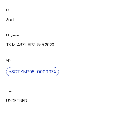
ID
3nol
Модель
TK M-4371-APZ-5-5 2020
VIN
Y8CTKM798L0000034
Тип
UNDEFINED