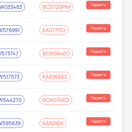
Перейти
W033463
BC5720PM
Перейти
W576991
KA0777CI
Перейти
573747
BO6064EO
Перейти
517573
KA3065EE
Перейти
W544270
BO6074EO
Перейти
W595639
KA3292II