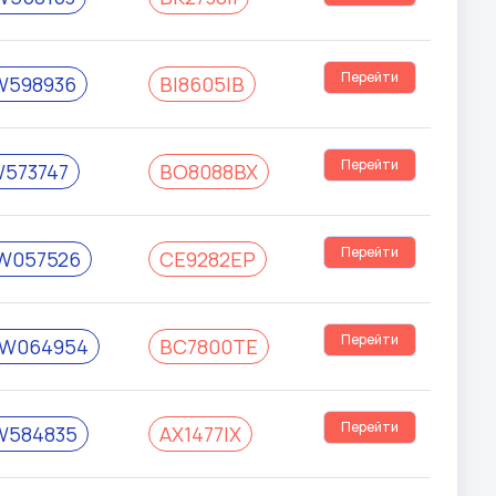
Перейти
W598936
BI8605IB
Перейти
573747
BO8088BX
Перейти
W057526
CE9282EP
Перейти
W064954
BC7800TE
Перейти
W584835
AX1477IX