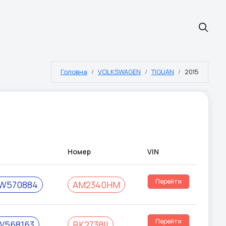
Головна
VOLKSWAGEN
TIGUAN
2015
Номер
VIN
#
Перейти
W570884
AM2340HM
Перейти
W568163
BK2738II