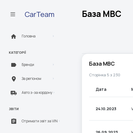
База МВС
CarTeam
Головна
КАТЕГОРІЇ
База МВС
Бренди
Сторінка 5 з 230
За регіоном
Дата
Авто з-за кордону
24.10.2023
ЗВІТИ
Отримати звіт за VIN
26.09.2023