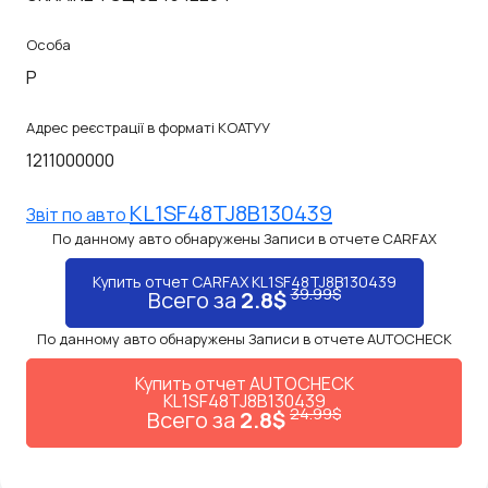
Особа
P
Адрес реєстрації в форматі КОАТУУ
1211000000
KL1SF48TJ8B130439
Звiт по авто
По данному авто обнаружены Записи в отчете CARFAX
Купить отчет CARFAX KL1SF48TJ8B130439
39.99$
Всего за
2.8$
По данному авто обнаружены Записи в отчете AUTOCHECK
Купить отчет AUTOCHECK
KL1SF48TJ8B130439
24.99$
Всего за
2.8$