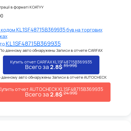
рації в форматі КОАТУУ
00
KL1SF48715B369935
N кодом
був на торгових
ках
KL1SF48715B369935
вто
По данному авто обнаружены Записи в отчете CARFAX
Купить отчет CARFAX KL1SF48715B369935
39.99$
Всего за
2.8$
 данному авто обнаружены Записи в отчете AUTOCHECK
Купить отчет AUTOCHECK KL1SF48715B369935
24.99$
Всего за
2.8$