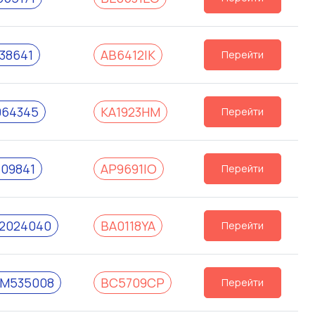
38641
AB6412IK
Перейти
064345
KA1923HM
Перейти
709841
AP9691IO
Перейти
2024040
BA0118YA
Перейти
M535008
BC5709CP
Перейти