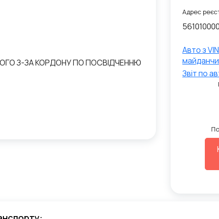
Адрес реєст
56101000
Авто з VI
майданчи
НОГО З-ЗА КОРДОНУ ПО ПОСВІДЧЕННЮ
Звiт по а
По
анспорту: