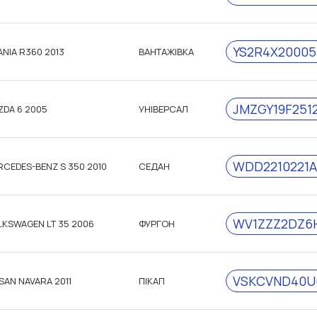
YS2R4X20005
NIA R360 2013
ВАНТАЖІВКА
JMZGY19F251
ZDA 6 2005
УНІВЕРСАЛ
WDD2210221A
CEDES-BENZ S 350 2010
СЕДАН
WV1ZZZ2DZ6
LKSWAGEN LT 35 2006
ФУРГОН
VSKCVND40U
SAN NAVARA 2011
ПІКАП