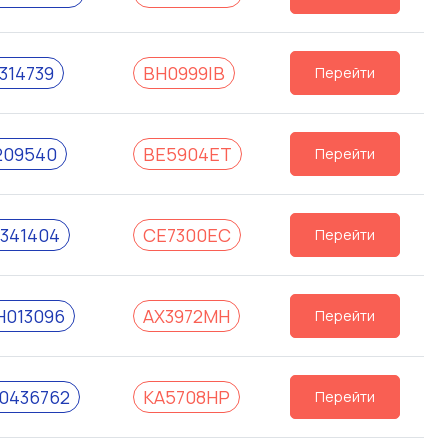
314739
BH0999IB
Перейти
209540
BE5904ET
Перейти
341404
CE7300EC
Перейти
H013096
AX3972MH
Перейти
0436762
KA5708HP
Перейти