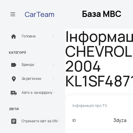
База МВС
CarTeam
Інформац
Головна
CHEVROL
КАТЕГОРІЇ
2004
Бренди
KL1SF487
За регіоном
Авто з-за кордону
Інформація про ТЗ
ЗВІТИ
3dyza
ID
Отримати звіт за VIN