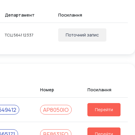
Департамент
Посилання
Поточний запис
ТСЦ 5641 12337
Номер
Посилання
549412
AP8050IO
Перейти
665171
BE8631EO
Перейти