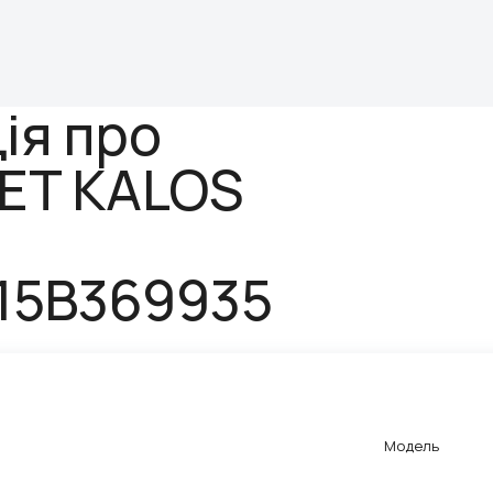
ія про
ET KALOS
15B369935
Модель