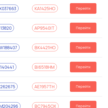
X037663
KA1425HO
Перейти
13820
AP9540IT
Перейти
W188407
BK4421HO
Перейти
140441
BI6518HM
Перейти
262675
AE1957TH
Перейти
M204296
BC7945OX
Перейти