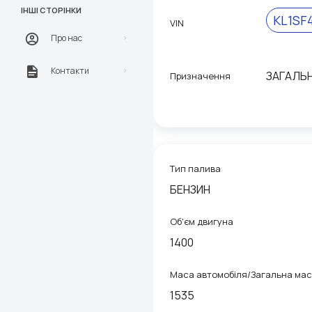
ІНШІ СТОРІНКИ
KL1SF
VIN
Про нас
Контакти
ЗАГАЛЬ
Призначення
Тип палива
БЕНЗИН
Об'єм двигуна
1400
Маса автомобіля/Загальна ма
1535