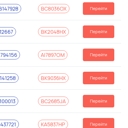
147928
BC8036OX
Перейти
12667
BK2048HX
Перейти
794156
AI7897OM
Перейти
141258
BK9036HX
Перейти
100013
BC2685JA
Перейти
437721
KA5837HP
Перейти