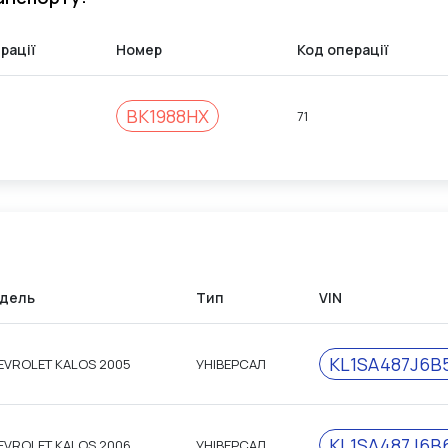
рації
Номер
Код операції
BK1988HX
71
дель
Тип
VIN
KL1SA487J6B
EVROLET KALOS 2005
УНІВЕРСАЛ
KL1SA487J6B
EVROLET KALOS 2006
УНІВЕРСАЛ