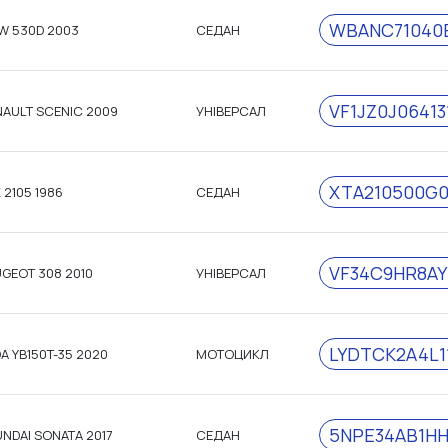
WBANC71040B
W 530D 2003
СЕДАН
VF1JZ0J06413
NAULT SCENIC 2009
УНІВЕРСАЛ
XTA210500G0
 2105 1986
СЕДАН
VF34C9HR8AY
GEOT 308 2010
УНІВЕРСАЛ
LYDTCK2A4L1
A YB150T-35 2020
МОТОЦИКЛ
5NPE34AB1HH
NDAI SONATA 2017
СЕДАН