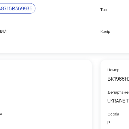
48715B369935
Тип
НИЙ
Колір
Номер
BK1988H
Департаме
UKRAINE 
са
Особа
P