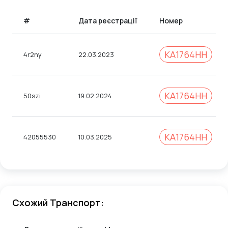
#
Дата реєстрації
Номер
KA1764HH
4r2ny
22.03.2023
KA1764HH
50szi
19.02.2024
КА1764НН
42055530
10.03.2025
Схожий Транспорт: