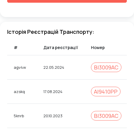
Історія Реєстрацій Транспорту:
#
Дата реєстрації
Номер
BI3009AC
agv4w
22.05.2024
AI9410PP
azskq
17.08.2024
BI3009AC
5knrb
20.10.2023