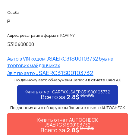
Особа
P
Адрес реєстрації в форматі КОАТУУ
5310400000
JSAERC31S00103732
Авто з VIN кодом
був на
торгових майданчиках
JSAERC31S00103732
Звiт по авто
По данному авто обнаружены Записи в отчете CARFAX
Купить отчет CARFAX JSAERC31S00103732
39.99$
Всего за
2.8$
По данному авто обнаружены Записи в отчете AUTOCHECK
Купить отчет AUTOCHECK
JSAERC31S00103732
24.99$
Всего за
2.8$