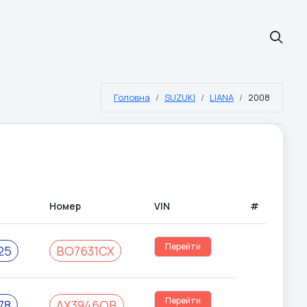
Головна
SUZUKI
LIANA
2008
Номер
VIN
#
Перейти
25
BO7631CX
Перейти
78
AX3946OB