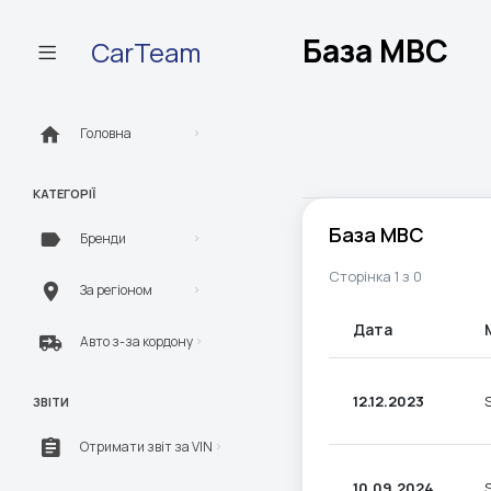
База МВС
CarTeam
Головна
КАТЕГОРІЇ
База МВС
Бренди
Сторінка 1 з 0
За регіоном
Дата
Авто з-за кордону
12.12.2023
ЗВІТИ
Отримати звіт за VIN
10.09.2024