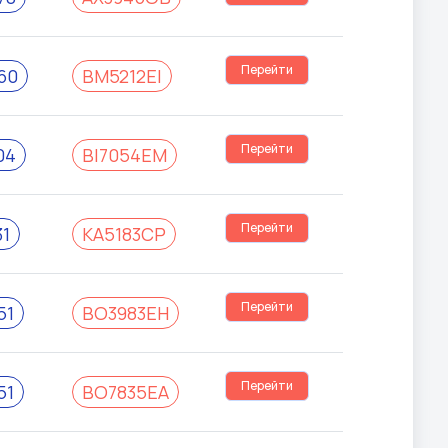
Перейти
60
BM5212EI
Перейти
04
BI7054EM
Перейти
1
KA5183CP
Перейти
51
BO3983EH
Перейти
51
BO7835EA