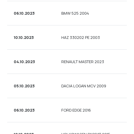
06.10.2023
BMW 525 2004
СЕ
10.10.2023
HAZ 330202 PE 2003
ПЛ
04.10.2023
RENAULT MASTER 2023
ФУ
05.10.2023
DACIA LOGAN MCV 2009
УН
06.10.2023
FORD EDGE 2016
УН