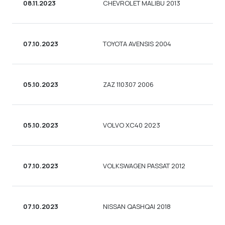
08.11.2023
CHEVROLET MALIBU 2013
СЕ
07.10.2023
TOYOTA AVENSIS 2004
УН
05.10.2023
ZAZ 110307 2006
УН
05.10.2023
VOLVO XC40 2023
УН
07.10.2023
VOLKSWAGEN PASSAT 2012
СЕ
07.10.2023
NISSAN QASHQAI 2018
УН