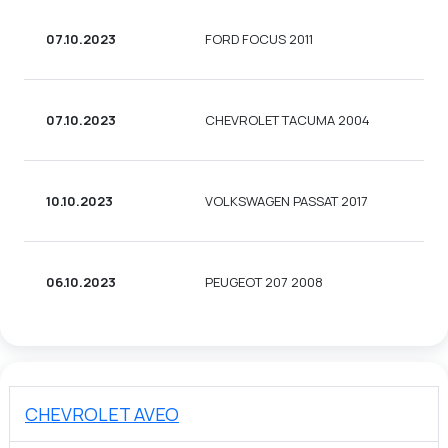
07.10.2023
FORD FOCUS 2011
УН
07.10.2023
CHEVROLET TACUMA 2004
УН
10.10.2023
VOLKSWAGEN PASSAT 2017
СЕ
06.10.2023
PEUGEOT 207 2008
УН
CHEVROLET AVEO