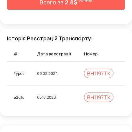
24.99$
Всего за
2.8$
Історія Реєстрацій Транспорту:
#
Дата реєстрації
Номер
Ко
BH1197TK
4ypet
08.02.2024
31
BH1197TK
a2q1x
05.10.2023
71