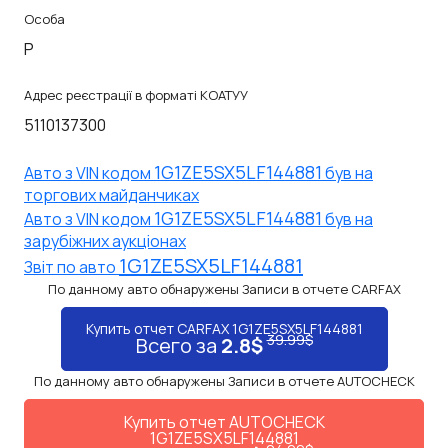
Особа
P
Адрес реєстрації в форматі КОАТУУ
5110137300
1G1ZE5SX5LF144881
Авто з VIN кодом
був на
торгових майданчиках
1G1ZE5SX5LF144881
Авто з VIN кодом
був на
зарубіжних аукціонах
1G1ZE5SX5LF144881
Звiт по авто
По данному авто обнаружены Записи в отчете CARFAX
Купить отчет CARFAX 1G1ZE5SX5LF144881
39.99$
Всего за
2.8$
По данному авто обнаружены Записи в отчете AUTOCHECK
Купить отчет AUTOCHECK
1G1ZE5SX5LF144881