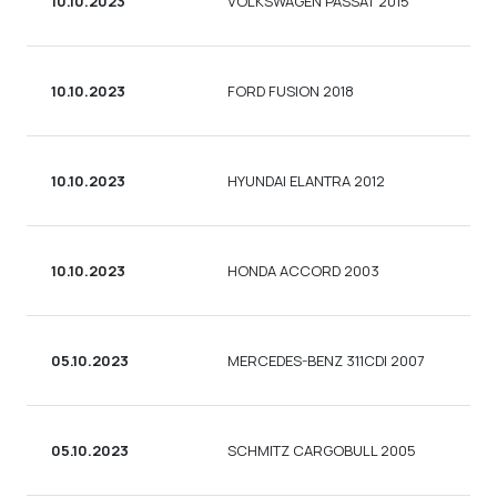
10.10.2023
VOLKSWAGEN PASSAT 2015
УН
10.10.2023
FORD FUSION 2018
СЕ
10.10.2023
HYUNDAI ELANTRA 2012
СЕ
10.10.2023
HONDA ACCORD 2003
СЕ
05.10.2023
MERCEDES-BENZ 311CDI 2007
ПА
05.10.2023
SCHMITZ CARGOBULL 2005
ВА