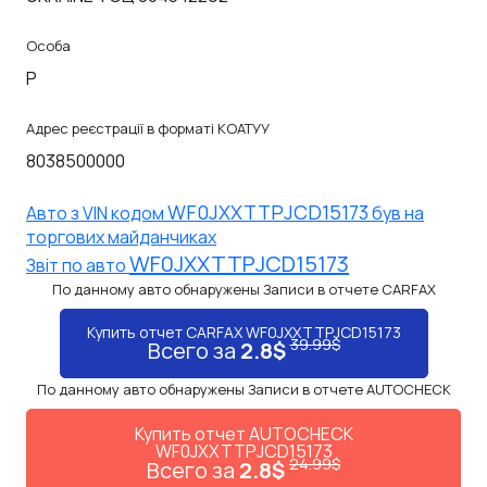
Особа
P
Адрес реєстрації в форматі КОАТУУ
8038500000
WF0JXXTTPJCD15173
Авто з VIN кодом
був на
торгових майданчиках
WF0JXXTTPJCD15173
Звiт по авто
По данному авто обнаружены Записи в отчете CARFAX
Купить отчет CARFAX WF0JXXTTPJCD15173
39.99$
Всего за
2.8$
По данному авто обнаружены Записи в отчете AUTOCHECK
Купить отчет AUTOCHECK
WF0JXXTTPJCD15173
24.99$
Всего за
2.8$