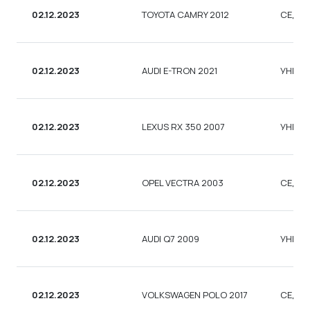
02.12.2023
TOYOTA CAMRY 2012
СЕДА
02.12.2023
AUDI E-TRON 2021
УНІВЕ
02.12.2023
LEXUS RX 350 2007
УНІВЕ
02.12.2023
OPEL VECTRA 2003
СЕДА
02.12.2023
AUDI Q7 2009
УНІВЕ
02.12.2023
VOLKSWAGEN POLO 2017
СЕДА