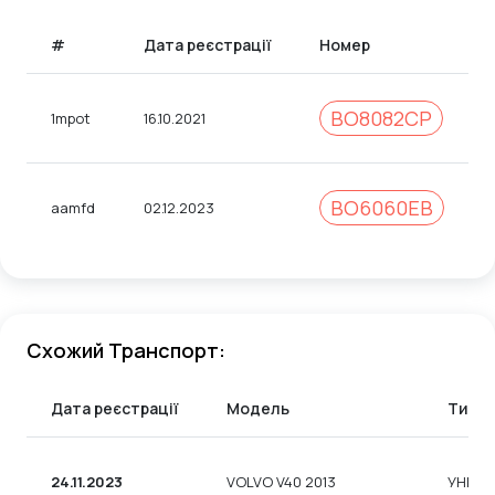
#
Дата реєстрації
Номер
BO8082CP
1mpot
16.10.2021
BO6060EB
aamfd
02.12.2023
Схожий Транспорт:
Дата реєстрації
Модель
Тип
24.11.2023
VOLVO V40 2013
УНІВЕ