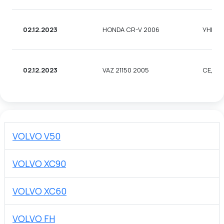
02.12.2023
HONDA CR-V 2006
УНІВЕ
02.12.2023
VAZ 21150 2005
СЕДА
VOLVO V50
VOLVO XC90
VOLVO XC60
VOLVO FH