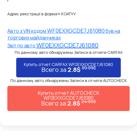
Адрес реєстрації в форматі КОАТУУ
WF0EXXGCDE7J61080
Авто з VIN кодом
був на
торгових майданчиках
WF0EXXGCDE7J61080
Звiт по авто
По данному авто обнаружены Записи в отчете CARFAX
Купить отчет CARFAX WF0EXXGCDE7J61080
39.99$
Всего за
2.8$
По данному авто обнаружены Записи в отчете AUTOCHECK
Купить отчет AUTOCHECK
WF0EXXGCDE7J61080
24.99$
Всего за
2.8$