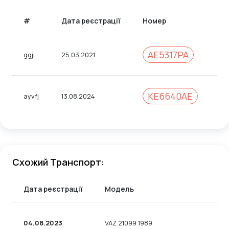
#
Дата реєстрації
Номер
Ко
AE5317PA
ggjl
25.03.2021
31
KE6640AE
ayvfj
13.08.2024
31
Схожий Транспорт:
Дата реєстрації
Модель
04.08.2023
VAZ 21099 1989