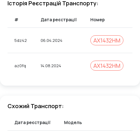
Історія Реєстрацій Транспорту:
#
Дата реєстрації
Номер
К
AX1432HM
5dz42
06.04.2024
2
AX1432HM
az0fq
14.08.2024
3
Схожий Транспорт:
Дата реєстрації
Модель