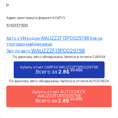
P
Адрес реєстрації в форматі КОАТУУ
5110137300
WAUZZZF13PD029798
Авто з VIN кодом
був на
торгових майданчиках
WAUZZZF13PD029798
Звiт по авто
По данному авто обнаружены Записи в отчете CARFAX
Купить отчет CARFAX WAUZZZF13PD029798
39.99$
Всего за
2.8$
По данному авто обнаружены Записи в отчете AUTOCHECK
Купить отчет AUTOCHECK
WAUZZZF13PD029798
24.99$
Всего за
2.8$