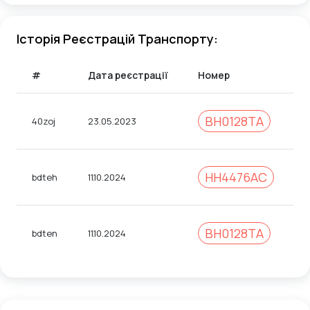
Історія Реєстрацій Транспорту:
#
Дата реєстрації
Номер
К
BH0128TA
40zoj
23.05.2023
1
HH4476AC
bdteh
11.10.2024
3
BH0128TA
bdten
11.10.2024
3