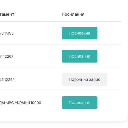
тамент
Посилання
Посилання
8 14156
Посилання
1 12267
Поточний запис
45 12284
Посилання
АІ МВС УКРАЇНИ 10000