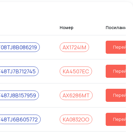
Номер
Посилання
F08TJ8B086219
AX1724IM
Перейти
F48TJ7B712745
KA4507EC
Перейти
F487J8B157959
AX6286MT
Перейти
F48TJ6B605772
KA0832OO
Перейти