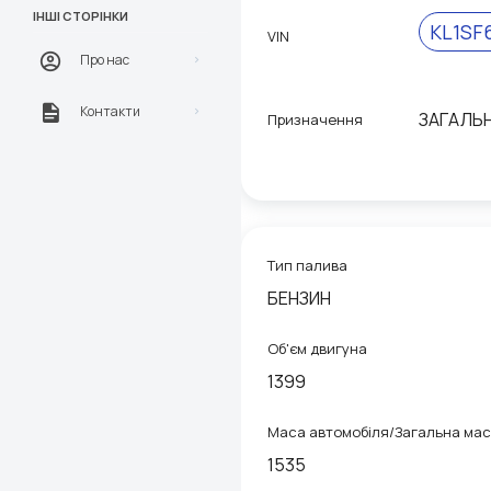
ІНШІ СТОРІНКИ
KL1SF
VIN
Про нас
Контакти
ЗАГАЛЬ
Призначення
Тип палива
БЕНЗИН
Об'єм двигуна
1399
Маса автомобіля/Загальна ма
1535