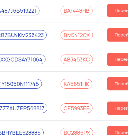
A487J6B519221
BA1448HB
Перейти
B7BU4KM236423
BM3412CX
Перейти
XXGCDSAY71064
AB3453KC
Перейти
Y15050N111745
KA5651HK
Перейти
ZZAUZEP568817
CE5993EE
Перейти
BBHYBEE528885
BC2886PX
Перейти