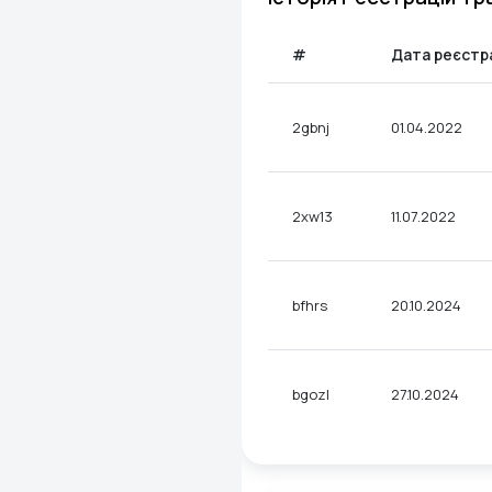
#
Дата реєстра
2gbnj
01.04.2022
2xw13
11.07.2022
bfhrs
20.10.2024
bgozl
27.10.2024