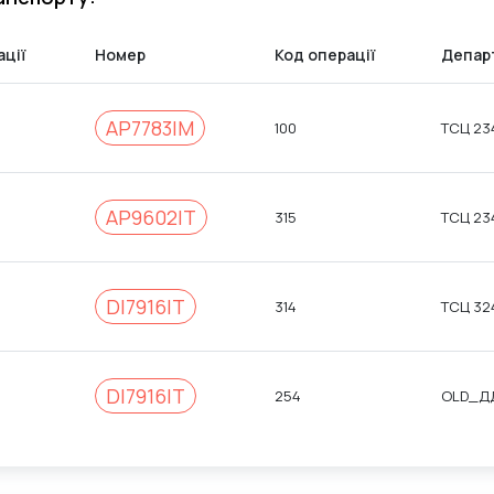
ції
Номер
Код операції
Депар
AP7783IM
100
ТСЦ 234
AP9602IT
315
ТСЦ 234
DI7916IT
314
ТСЦ 32
DI7916IT
254
OLD_ДД