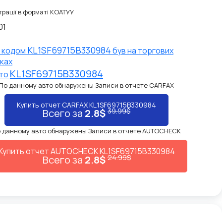
рації в форматі КОАТУУ
01
KL1SF69715B330984
N кодом
був на торгових
ках
KL1SF69715B330984
вто
По данному авто обнаружены Записи в отчете CARFAX
Купить отчет CARFAX KL1SF69715B330984
39.99$
Всего за
2.8$
 данному авто обнаружены Записи в отчете AUTOCHECK
Купить отчет AUTOCHECK KL1SF69715B330984
24.99$
Всего за
2.8$