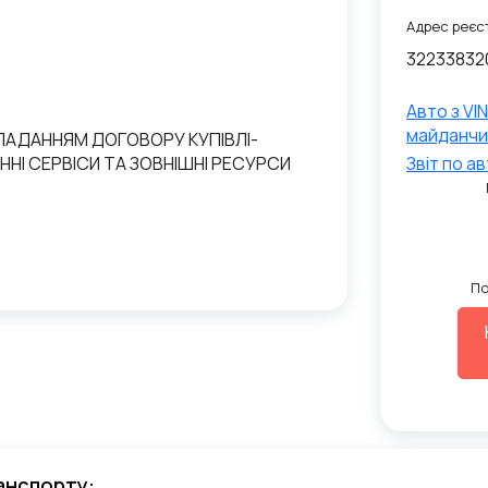
Адрес реєст
32233832
Авто з VI
майданчи
КЛАДАННЯМ ДОГОВОРУ КУПІВЛІ-
НІ СЕРВІСИ ТА ЗОВНІШНІ РЕСУРСИ
Звiт по а
По
анспорту: