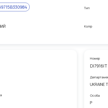
69715B330984
Тип
НИЙ
Колір
Номер
DI7916IT
Департаме
UKRAINE 
са
Особа
P