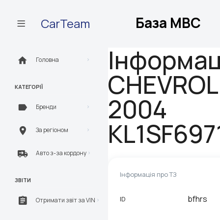
База МВС
CarTeam
Інформац
Головна
CHEVROL
КАТЕГОРІЇ
2004
Бренди
KL1SF697
За регіоном
Авто з-за кордону
Інформація про ТЗ
ЗВІТИ
bfhrs
ID
Отримати звіт за VIN