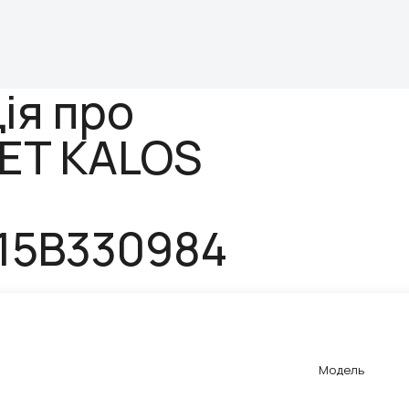
ія про
ET KALOS
15B330984
Модель