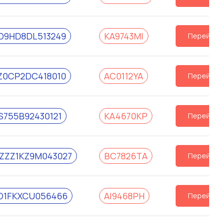
D9HD8DL513249
KA9743MI
Перейти
Z0CP2DC418010
AC0112YA
Перейти
S755B92430121
KA4670KP
Перейти
ZZ1KZ9M043027
BC7826TA
Перейти
D1FKXCU056466
AI9468PH
Перейти