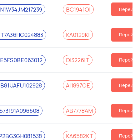
N1W34JM217239
BC1941OI
Перейти
T7A36HC024883
KA0129KI
Перейти
E5FS0BE063012
DI3226IT
Перейти
B81UAFU102928
AI1897OE
Перейти
573191A096608
AB7778AM
Перейти
P2BG3GH081538
KA6582KT
Перейти