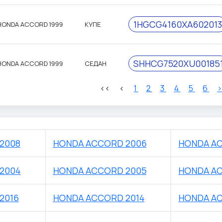
1HGCG4160XA602013
HONDA ACCORD 1999
КУПЕ
SHHCG7520XU00185
HONDA ACCORD 1999
СЕДАН
<<
<
1
2
3
4
5
6
2008
HONDA ACCORD 2006
HONDA AC
2004
HONDA ACCORD 2005
HONDA AC
2016
HONDA ACCORD 2014
HONDA AC