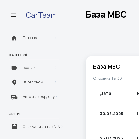
База МВС
CarTeam
Головна
КАТЕГОРІЇ
База МВС
Бренди
Сторінка 1 з 33
За регіоном
Дата
Авто з-за кордону
30.07.2025
ЗВІТИ
Отримати звіт за VIN
26.07.2025