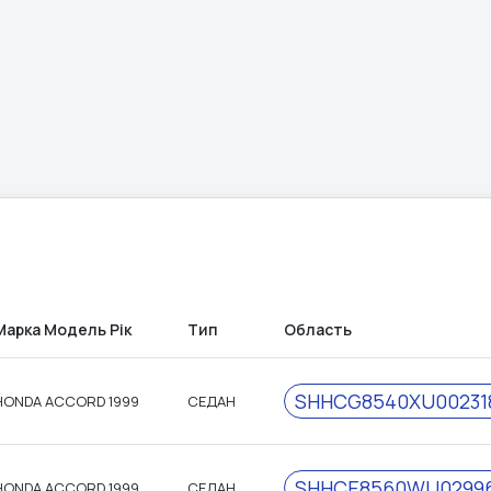
Марка Модель Рік
Тип
Область
SHHCG8540XU00231
HONDA ACCORD 1999
СЕДАН
SHHCE8560WU0299
HONDA ACCORD 1999
СЕДАН