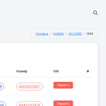
Головна
HONDA
ACCORD
1999
Номер
VIN
#
Перейти
8
АВ2600ВС
Перейти
69
ВМ2453ЕВ