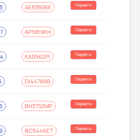
Перейти
5
АЕ8390ВК
Перейти
7
АР5819КН
Перейти
4
КА0562РІ
Перейти
5
DІ4478АВ
Перейти
6
ВН3752МР
Перейти
9
ВС5446ЕТ