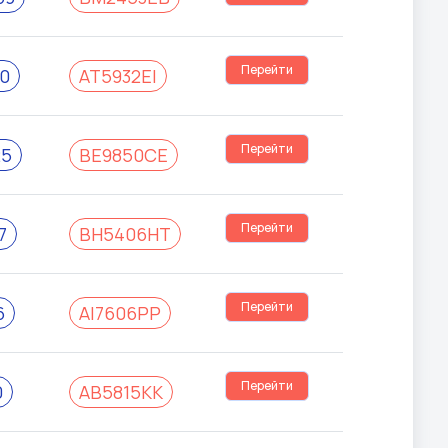
Перейти
0
АТ5932ЕІ
Перейти
25
ВЕ9850СЕ
Перейти
7
ВН5406НТ
Перейти
6
АІ7606РР
Перейти
0
АВ5815КК