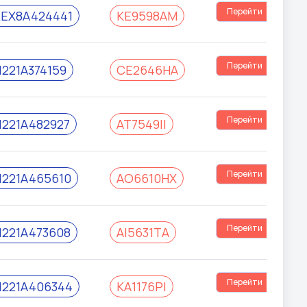
Перейти
EX8A424441
КЕ9598АМ
Перейти
221A374159
СЕ2646НА
Перейти
221A482927
АТ7549ІІ
Перейти
221A465610
АО6610НХ
Перейти
221A473608
АІ5631ТА
Перейти
221A406344
КА1176РІ