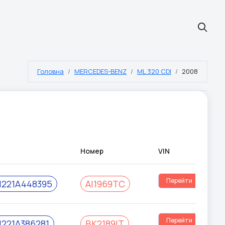
Головна
MERCEDES-BENZ
ML 320 CDI
2008
Номер
VIN
Перейти
221A448395
АІ1969ТС
Перейти
221A386281
ВК2189ІТ