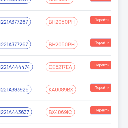
Перейти
221A377267
ВН2050РН
Перейти
221A377267
ВН2050РН
Перейти
221A444474
СЕ5217ЕА
Перейти
221A383925
КА0089ВХ
Перейти
221A443637
ВХ4869ІС