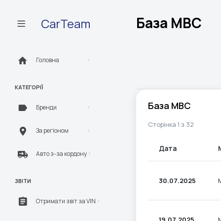
База МВС
CarTeam
Головна
КАТЕГОРІЇ
База МВС
Бренди
Сторінка 1 з 32
За регіоном
Дата
Авто з-за кордону
30.07.2025
ЗВІТИ
Отримати звіт за VIN
19.07.2025