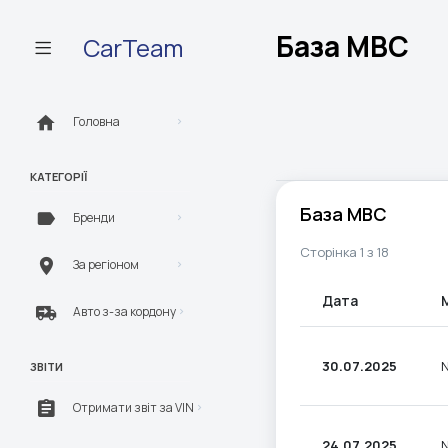
База МВС
CarTeam
Головна
КАТЕГОРІЇ
База МВС
Бренди
Сторінка 1 з 18
За регіоном
Дата
Авто з-за кордону
30.07.2025
N
ЗВІТИ
Отримати звіт за VIN
24.07.2025
N