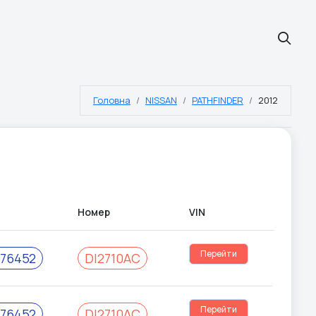
Головна
NISSAN
PATHFINDER
2012
Номер
VIN
#
Перейти
76452
DІ2710АС
Перейти
76452
DІ2710АС