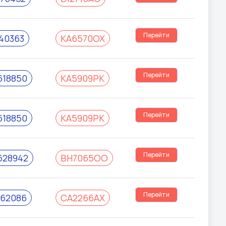
Перейти
40363
КА6570ОХ
Перейти
18850
КА5909РК
Перейти
18850
КА5909РК
Перейти
28942
ВН7065ОО
Перейти
62086
СА2266АХ