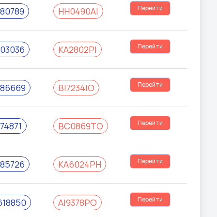
Перейти
80789
НН0490АІ
Перейти
03036
КА2802РІ
Перейти
86669
ВІ7234ІО
Перейти
74871
ВС0869ТО
Перейти
85726
КА6024РН
Перейти
18850
АІ9378РО