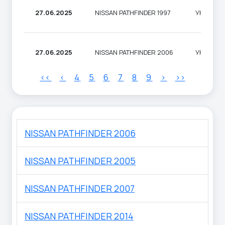
27.06.2025
NISSAN PATHFINDER 1997
УНІВЕРС
27.06.2025
NISSAN PATHFINDER 2006
УНІВЕРС
<<
<
4
5
6
7
8
9
>
>>
NISSAN PATHFINDER 2006
NISSAN PATHFINDER 2005
NISSAN PATHFINDER 2007
NISSAN PATHFINDER 2014