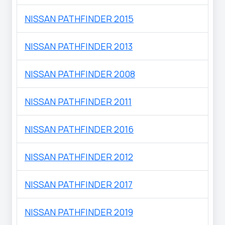
NISSAN PATHFINDER 2015
NISSAN PATHFINDER 2013
NISSAN PATHFINDER 2008
NISSAN PATHFINDER 2011
NISSAN PATHFINDER 2016
NISSAN PATHFINDER 2012
NISSAN PATHFINDER 2017
NISSAN PATHFINDER 2019