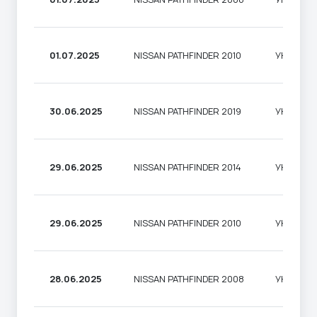
01.07.2025
NISSAN PATHFINDER 2010
УНІВЕРС
30.06.2025
NISSAN PATHFINDER 2019
УНІВЕРС
29.06.2025
NISSAN PATHFINDER 2014
УНІВЕРС
29.06.2025
NISSAN PATHFINDER 2010
УНІВЕРС
28.06.2025
NISSAN PATHFINDER 2008
УНІВЕРС