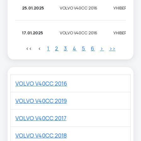
25.01.2025
VOLVO V40CC 2016
УНІВЕРСАЛ
17.01.2025
VOLVO V40CC 2016
УНІВЕРСАЛ
<<
<
1
2
3
4
5
6
>
>>
VOLVO V40CC 2016
VOLVO V40CC 2019
VOLVO V40CC 2017
VOLVO V40CC 2018