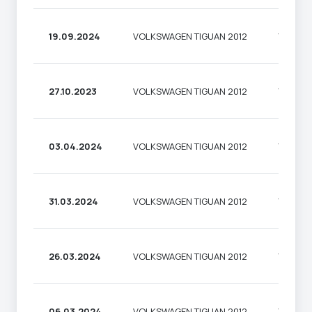
19.09.2024
VOLKSWAGEN TIGUAN 2012
УНІВЕР
27.10.2023
VOLKSWAGEN TIGUAN 2012
УНІВЕР
03.04.2024
VOLKSWAGEN TIGUAN 2012
УНІВЕР
31.03.2024
VOLKSWAGEN TIGUAN 2012
УНІВЕР
26.03.2024
VOLKSWAGEN TIGUAN 2012
УНІВЕР
06.03.2024
VOLKSWAGEN TIGUAN 2012
УНІВЕР