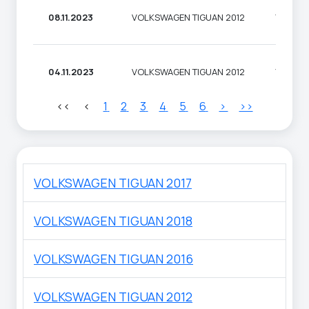
08.11.2023
VOLKSWAGEN TIGUAN 2012
УНІВЕР
04.11.2023
VOLKSWAGEN TIGUAN 2012
УНІВЕР
<<
<
1
2
3
4
5
6
>
>>
VOLKSWAGEN TIGUAN 2017
VOLKSWAGEN TIGUAN 2018
VOLKSWAGEN TIGUAN 2016
VOLKSWAGEN TIGUAN 2012