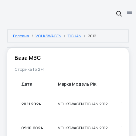
Головна
VOLKSWAGEN
TIGUAN
2012
База МВС
Сторінка 1 з 274
Дата
Марка Модель Рік
Тип
20.11.2024
VOLKSWAGEN TIGUAN 2012
УНІВЕР
09.10.2024
VOLKSWAGEN TIGUAN 2012
УНІВЕР