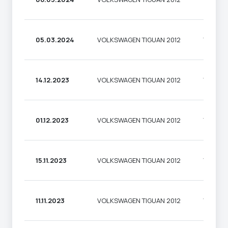
05.03.2024
VOLKSWAGEN TIGUAN 2012
УНІВЕР
14.12.2023
VOLKSWAGEN TIGUAN 2012
УНІВЕР
01.12.2023
VOLKSWAGEN TIGUAN 2012
УНІВЕР
15.11.2023
VOLKSWAGEN TIGUAN 2012
УНІВЕР
11.11.2023
VOLKSWAGEN TIGUAN 2012
УНІВЕР