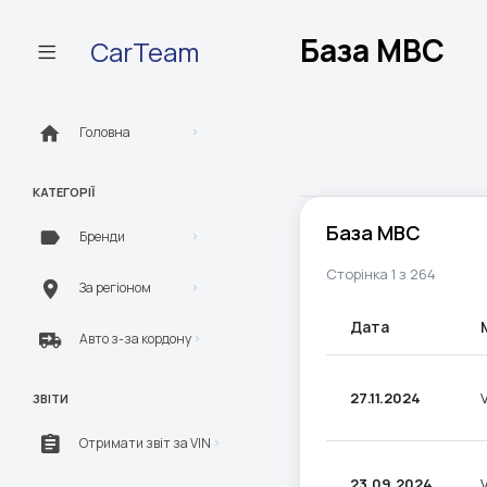
База МВС
CarTeam
Головна
КАТЕГОРІЇ
База МВС
Бренди
Сторінка 1 з 264
За регіоном
Дата
Авто з-за кордону
27.11.2024
ЗВІТИ
Отримати звіт за VIN
23.09.2024