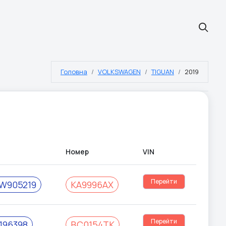
Головна
VOLKSWAGEN
TIGUAN
2019
Номер
VIN
#
Перейти
W905219
KA9996AX
Перейти
196398
BC0154TK