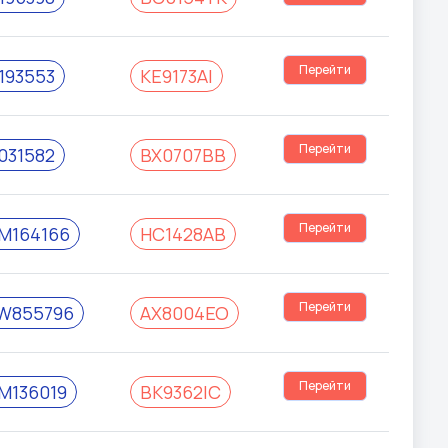
Перейти
193553
KE9173AI
Перейти
031582
BX0707BB
Перейти
M164166
HC1428AB
Перейти
W855796
AX8004EO
Перейти
M136019
BK9362IC