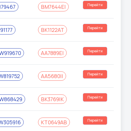
Перейти
179467
BM7644EI
Перейти
91177
BK1122AT
Перейти
W919670
AA7889EI
Перейти
W819752
AA5680II
Перейти
W868429
BK3769IK
Перейти
W305916
KT0649AB