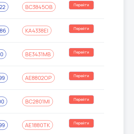
Перейти
22
BC3845OB
Перейти
86
KA4338EI
Перейти
10
BE3431MB
Перейти
99
AE8802OP
Перейти
00
BC2801MI
Перейти
99
AE1880TK