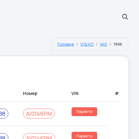
Головна
VOLVO
V40
1996
Номер
VIN
#
Перейти
88
AI0146PM
Перейти
88
AI0146PM