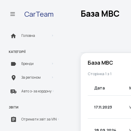
База МВС
CarTeam
Головна
КАТЕГОРІЇ
База МВС
Бренди
Сторінка 1 з 1
За регіоном
Дата
Авто з-за кордону
17.11.2023
ЗВІТИ
Отримати звіт за VIN
28.09.2024