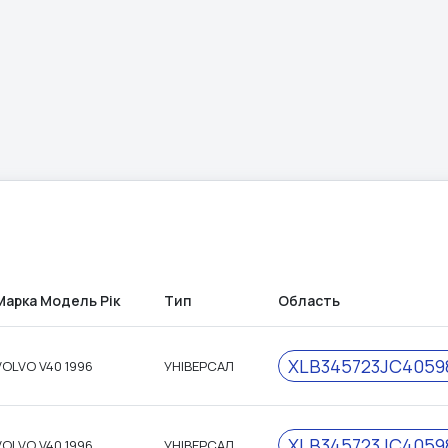
Марка Модель Рік
Тип
Область
XLB345723JC4059
VOLVO V40 1996
УНІВЕРСАЛ
XLB345723JC4059
VOLVO V40 1996
УНІВЕРСАЛ