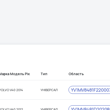
Марка Модель Рік
Тип
Область
YV1MV8481F22000
VOLVO V40 2014
УНІВЕРСАЛ
YV1MV8481D20208
VOLVO V40 2012
УНІВЕРСАЛ