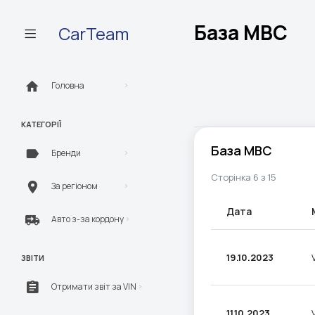
База МВС
CarTeam
Головна
КАТЕГОРІЇ
База МВС
Бренди
Сторінка 6 з 15
За регіоном
Дата
Авто з-за кордону
19.10.2023
ЗВІТИ
Отримати звіт за VIN
11.10.2023