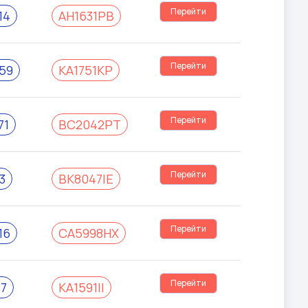
Перейти
14
AH1631PB
Перейти
59
KA1751KP
Перейти
71
BC2042PT
Перейти
3
BK8047IE
Перейти
16
CA5998HX
Перейти
87
KA1591II