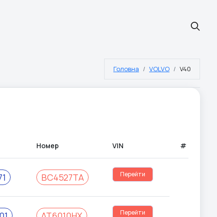
Головна
VOLVO
V40
Номер
VIN
#
Перейти
71
BC4527TA
Перейти
01
AT6010HX