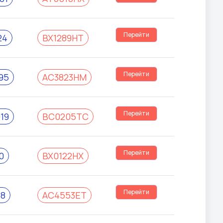
Перейти
24
BX1289HT
Перейти
95
AC3823HM
Перейти
19
BC0205TC
Перейти
0
BX0122HX
Перейти
58
AC4553ET